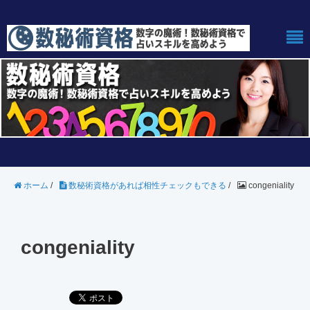
ホーム
/
数秘術資格があれば相性チェックもできる
/
congeniality
congeniality